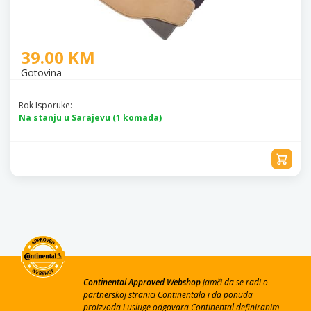
39.00 KM
Gotovina
Rok Isporuke:
Na stanju u Sarajevu (1 komada)
Continental Approved Webshop
jamči da se radi o
partnerskoj stranici Continentala i da ponuda
proizvoda i usluge odgovara Continental definiranim